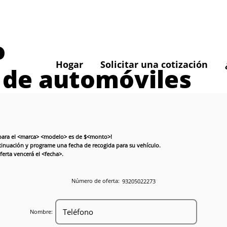
o
Hogar
Solicitar una cotización
 de automóviles
a para el <marca> <modelo> es de $<monto>!
ntinuación y programe una fecha de recogida para su vehículo.
erta vencerá el <fecha>.
Número de oferta:
93205022273
Nombre: