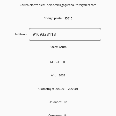
Correo electrónico:
helpdesk@gogreenautorecyclers.com
Código postal:
95815
Teléfono:
Hacer:
Acura
Modelo:
TL
Año:
2003
Kilometraje:
200,001 - 225,001
Unidades:
No
Comienza:
No