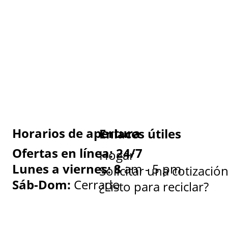
Horarios de apertura
Enlaces útiles
Ofertas en línea: 24/7
Hogar
Lunes a viernes: 8
am - 5 pm
Solicitar una cotizació
Sáb-Dom:
Cerrado
¿Listo para reciclar?