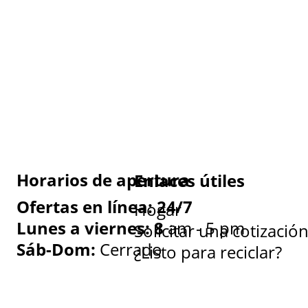
Horarios de apertura
Enlaces útiles
Ofertas en línea: 24/7
Hogar
Lunes a viernes: 8
am - 5 pm
Solicitar una cotizació
Sáb-Dom:
Cerrado
¿Listo para reciclar?