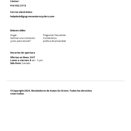
Llamar:
916 932 3113
Correo electrónico:
helpdesk@gogreenautorecyclers.com
Enlaces útiles
Hogar
Preguntas frecuentes
Solicitar una cotización
Contáctenos
¿Listo para reciclar?
política de privacidad
Horarios de apertura
Ofertas en línea: 24/7
Lunes a viernes: 8
am - 5 pm
Sáb-Dom:
Cerrado
©Copyright 2024. Recicladores de Autos Go Green. Todos los derechos
reservados.