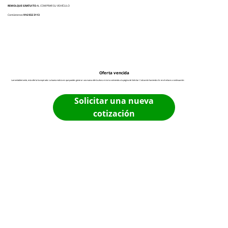
REMOLQUE GRATUITO
AL COMPRAR SU VEHÍCULO
Contáctenos:
916 932 3113
Oferta vencida
Lamentablemente, esta oferta ha expirado. La buena noticia es que puedes generar una nueva oferta ahora mismo volviendo a la página de Solicitar Cotización haciendo clic en el enlace a continuación:
Solicitar una nueva
cotización