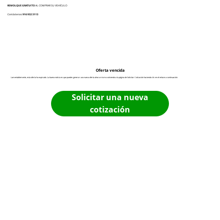
REMOLQUE GRATUITO
AL COMPRAR SU VEHÍCULO
Contáctenos:
916 932 3113
Oferta vencida
Lamentablemente, esta oferta ha expirado. La buena noticia es que puedes generar una nueva oferta ahora mismo volviendo a la página de Solicitar Cotización haciendo clic en el enlace a continuación:
Solicitar una nueva
cotización