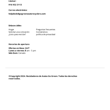
Llamar:
916 932 3113
Correo electrónico:
helpdesk@gogreenautorecyclers.com
Enlaces útiles
Hogar
Preguntas frecuentes
Solicitar una cotización
Contáctenos
¿Listo para reciclar?
política de privacidad
Horarios de apertura
Ofertas en línea: 24/7
Lunes a viernes: 8
am - 5 pm
Sáb-Dom:
Cerrado
©Copyright 2024. Recicladores de Autos Go Green. Todos los derechos
reservados.