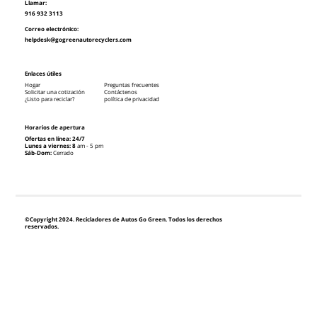
Llamar:
916 932 3113
Correo electrónico:
helpdesk@gogreenautorecyclers.com
Enlaces útiles
Hogar
Preguntas frecuentes
Solicitar una cotización
Contáctenos
¿Listo para reciclar?
política de privacidad
Horarios de apertura
Ofertas en línea: 24/7
Lunes a viernes: 8
am - 5 pm
Sáb-Dom:
Cerrado
©Copyright 2024. Recicladores de Autos Go Green. Todos los derechos
reservados.