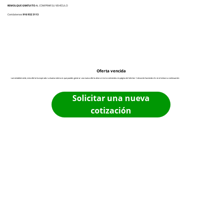
REMOLQUE GRATUITO
AL COMPRAR SU VEHÍCULO
Contáctenos:
916 932 3113
Oferta vencida
Lamentablemente, esta oferta ha expirado. La buena noticia es que puedes generar una nueva oferta ahora mismo volviendo a la página de Solicitar Cotización haciendo clic en el enlace a continuación:
Solicitar una nueva
cotización