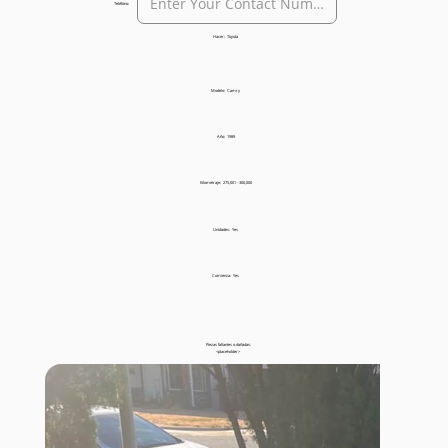
Teléfono:
Hacer:
Toyota
Modelo:
Camry
Año:
1989
Kilometraje:
275,001 - 300,000
Unidades:
Yes
Comienza:
Yes
Piezas faltantes o dañadas:
<placeholder>