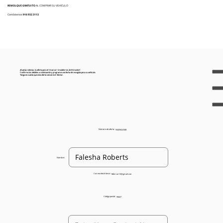
REMOLQUE GRATUITO
AL COMPRAR SU VEHÍCULO
Contáctenos:
916 932 3113
¡Buenas noticias, tu oferta para el <marca> <modelo> es de $<monto>!
Confirme los detalles a continuación y programe una fecha de recogida para su vehículo.
Tenga en cuenta que esta oferta vencerá el <fecha>.
Número de oferta:
93205022348
Nombre:
Correo electrónico:
fbferrari13@gmail.con
Código postal:
95827