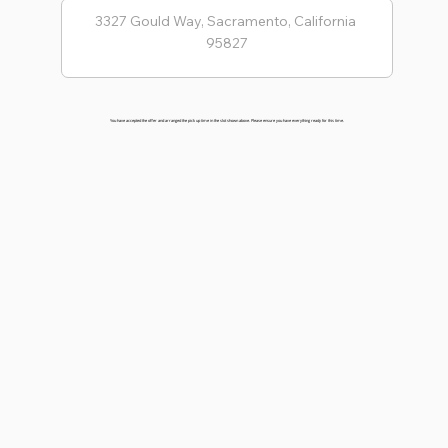
You have accepted the offer and arranged the pick up time in the slot shown above. Please ensure you have everything ready for this time.