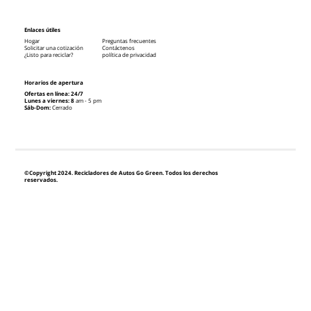
Enlaces útiles
Hogar
Preguntas frecuentes
Solicitar una cotización
Contáctenos
¿Listo para reciclar?
política de privacidad
Horarios de apertura
Ofertas en línea: 24/7
Lunes a viernes: 8
am - 5 pm
Sáb-Dom:
Cerrado
©Copyright 2024. Recicladores de Autos Go Green. Todos los derechos
reservados.