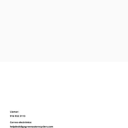
Llamar:
916 932 3113
Correo electrónico:
helpdesk@gogreenautorecyclers.com