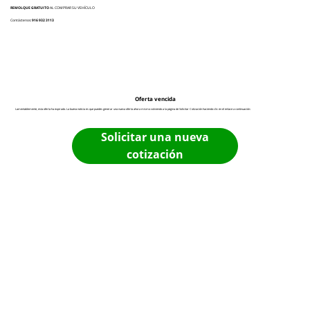
REMOLQUE GRATUITO
AL COMPRAR SU VEHÍCULO
Contáctenos:
916 932 3113
Oferta vencida
Lamentablemente, esta oferta ha expirado. La buena noticia es que puedes generar una nueva oferta ahora mismo volviendo a la página de Solicitar Cotización haciendo clic en el enlace a continuación:
Solicitar una nueva
cotización