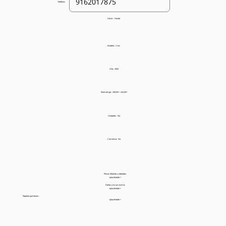
Teléfono:
Hacer:
Honda
Modelo:
Civic
Año:
2002
Kilometraje:
200,001 - 225,001
Unidades:
No
Comienza:
No
Piezas faltantes o dañadas:
<placeholder>
Daños a la carrocería:
<placeholder>
Papeleo que tienes:
<placeholder>