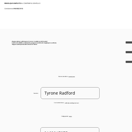
REMOLQUE GRATUITO
AL COMPRAR SU VEHÍCULO
Contáctenos:
916 932 3113
¡Buenas noticias, tu oferta para el <marca> <modelo> es de $<monto>!
Confirme los detalles a continuación y programe una fecha de recogida para su vehículo.
Tenga en cuenta que esta oferta vencerá el <fecha>.
Número de oferta:
93205022565
Nombre:
Correo electrónico:
radfordtyrone4@gmail.com
Código postal:
95822