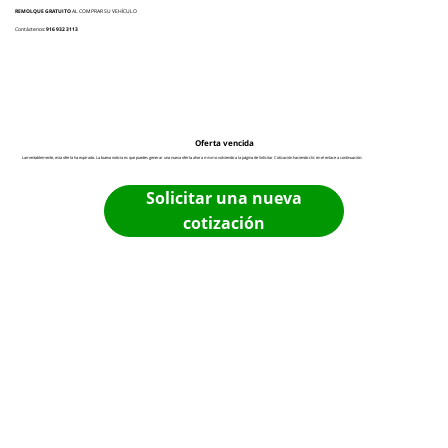
REMOLQUE GRATUITO
AL COMPRAR SU VEHÍCULO
Contáctenos:
916 932 3113
Oferta vencida
Lamentablemente, esta oferta ha expirado. La buena noticia es que puedes generar una nueva oferta ahora mismo volviendo a la página de Solicitar Cotización haciendo clic en el enlace a continuación:
Solicitar una nueva
cotización