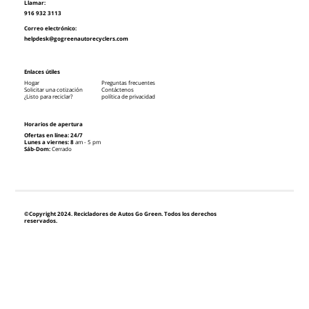
Llamar:
916 932 3113
Correo electrónico:
helpdesk@gogreenautorecyclers.com
Enlaces útiles
Hogar
Preguntas frecuentes
Solicitar una cotización
Contáctenos
¿Listo para reciclar?
política de privacidad
Horarios de apertura
Ofertas en línea: 24/7
Lunes a viernes: 8
am - 5 pm
Sáb-Dom:
Cerrado
©Copyright 2024. Recicladores de Autos Go Green. Todos los derechos
reservados.