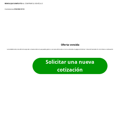
REMOLQUE GRATUITO
AL COMPRAR SU VEHÍCULO
Contáctenos:
916 932 3113
Oferta vencida
Lamentablemente, esta oferta ha expirado. La buena noticia es que puedes generar una nueva oferta ahora mismo volviendo a la página de Solicitar Cotización haciendo clic en el enlace a continuación:
Solicitar una nueva
cotización