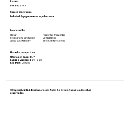
Llamar:
916 932 3113
Correo electrónico:
helpdesk@gogreenautorecyclers.com
Enlaces útiles
Hogar
Preguntas frecuentes
Solicitar una cotización
Contáctenos
¿Listo para reciclar?
política de privacidad
Horarios de apertura
Ofertas en línea: 24/7
Lunes a viernes: 8
am - 5 pm
Sáb-Dom:
Cerrado
©Copyright 2024. Recicladores de Autos Go Green. Todos los derechos
reservados.