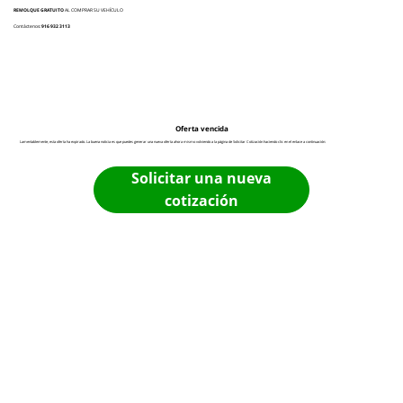
REMOLQUE GRATUITO
AL COMPRAR SU VEHÍCULO
Contáctenos:
916 932 3113
Oferta vencida
Lamentablemente, esta oferta ha expirado. La buena noticia es que puedes generar una nueva oferta ahora mismo volviendo a la página de Solicitar Cotización haciendo clic en el enlace a continuación:
Solicitar una nueva
cotización