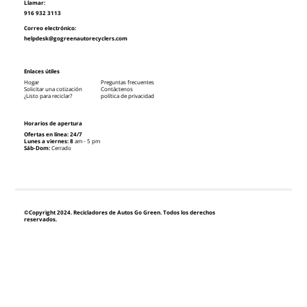
Llamar:
916 932 3113
Correo electrónico:
helpdesk@gogreenautorecyclers.com
Enlaces útiles
Hogar
Preguntas frecuentes
Solicitar una cotización
Contáctenos
¿Listo para reciclar?
política de privacidad
Horarios de apertura
Ofertas en línea: 24/7
Lunes a viernes: 8
am - 5 pm
Sáb-Dom:
Cerrado
©Copyright 2024. Recicladores de Autos Go Green. Todos los derechos
reservados.