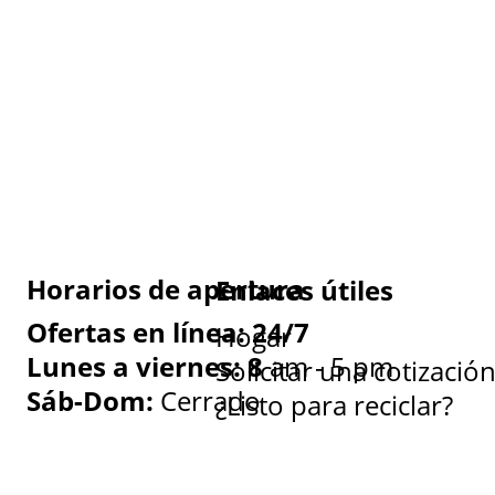
Horarios de apertura
Enlaces útiles
Ofertas en línea: 24/7
Hogar
Lunes a viernes: 8
am - 5 pm
Solicitar una cotizació
Sáb-Dom:
Cerrado
¿Listo para reciclar?