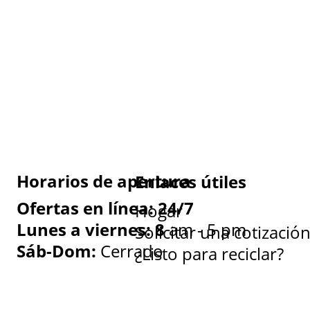
Horarios de apertura
Enlaces útiles
Ofertas en línea: 24/7
Hogar
Lunes a viernes: 8
am - 5 pm
Solicitar una cotizació
Sáb-Dom:
Cerrado
¿Listo para reciclar?