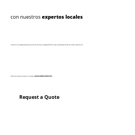
con nuestros
expertos locales
Contamos con un equipo de expertos para discutir el proceso, el papeleo del DMV, lo que sucede después de que nos vende su automóvil, etc.
Solicite una cotización, organice el remolque y
¡RECIBA DINERO EN EFECTIVO
!
Request a Quote