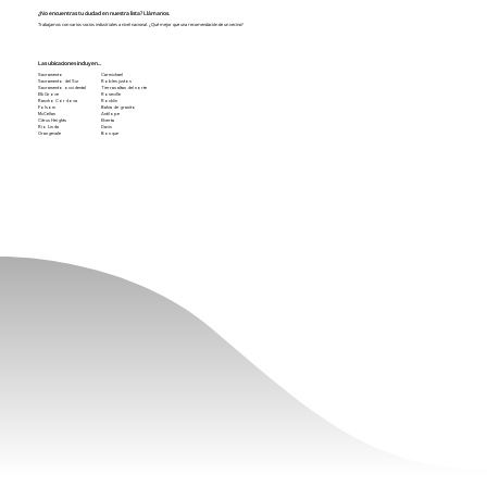
¿No encuentras tu ciudad en nuestra lista? Llámanos.
Trabajamos con varios socios industriales a nivel nacional. ¿Qué mejor que una recomendación de un vecino?
Las ubicaciones incluyen...
Sacramento
Carmichael
Sacramento del Sur
Robles justos
Sacramento occidental
Tierras altas del norte
Elk Grove
Roseville
Rancho Córdova
Rocklin
Folsom
Bahía de granito
McCellan
Antílope
Citrus Heights
Elverta
Río Linda
Davis
Orangevale
Bosque