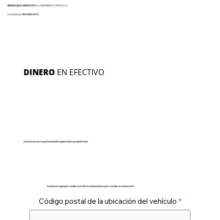
REMOLQUE GRATUITO
AL COMPRAR SU VEHÍCULO
Contáctenos:
916 932 3113
DINERO
EN EFECTIVO
¡Contamos con expertos locales esperando ayudarle hoy!
Comience aquí para recibir una oferta instantánea para vender su automóvil
Código postal de la ubicación del vehículo