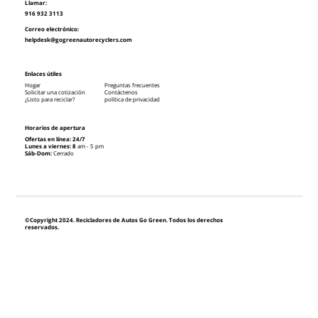
Llamar:
916 932 3113
Correo electrónico:
helpdesk@gogreenautorecyclers.com
Enlaces útiles
Hogar
Preguntas frecuentes
Solicitar una cotización
Contáctenos
¿Listo para reciclar?
política de privacidad
Horarios de apertura
Ofertas en línea: 24/7
Lunes a viernes: 8
am - 5 pm
Sáb-Dom:
Cerrado
©Copyright 2024. Recicladores de Autos Go Green. Todos los derechos
reservados.