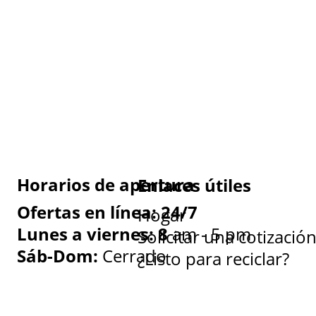
Horarios de apertura
Enlaces útiles
Ofertas en línea: 24/7
Hogar
Lunes a viernes: 8
am - 5 pm
Solicitar una cotizació
Sáb-Dom:
Cerrado
¿Listo para reciclar?