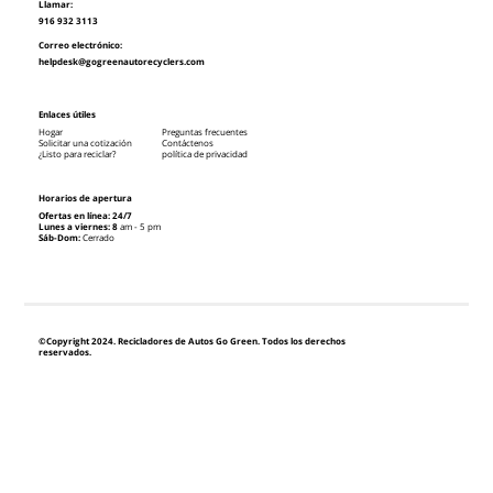
Llamar:
916 932 3113
Correo electrónico:
helpdesk@gogreenautorecyclers.com
Enlaces útiles
Hogar
Preguntas frecuentes
Solicitar una cotización
Contáctenos
¿Listo para reciclar?
política de privacidad
Horarios de apertura
Ofertas en línea: 24/7
Lunes a viernes: 8
am - 5 pm
Sáb-Dom:
Cerrado
©Copyright 2024. Recicladores de Autos Go Green. Todos los derechos
reservados.