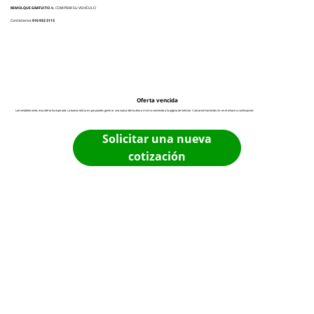
REMOLQUE GRATUITO
AL COMPRAR SU VEHÍCULO
Contáctenos:
916 932 3113
Oferta vencida
Lamentablemente, esta oferta ha expirado. La buena noticia es que puedes generar una nueva oferta ahora mismo volviendo a la página de Solicitar Cotización haciendo clic en el enlace a continuación:
Solicitar una nueva
cotización