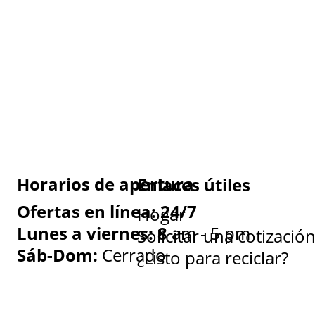
Horarios de apertura
Enlaces útiles
Ofertas en línea: 24/7
Hogar
Lunes a viernes: 8
am - 5 pm
Solicitar una cotizació
Sáb-Dom:
Cerrado
¿Listo para reciclar?