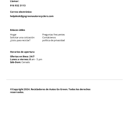
Llamar:
916 932 3113
Correo electrónico:
helpdesk@gogreenautorecyclers.com
Enlaces útiles
Hogar
Preguntas frecuentes
Solicitar una cotización
Contáctenos
¿Listo para reciclar?
política de privacidad
Horarios de apertura
Ofertas en línea: 24/7
Lunes a viernes: 8
am - 5 pm
Sáb-Dom:
Cerrado
©Copyright 2024. Recicladores de Autos Go Green. Todos los derechos
reservados.