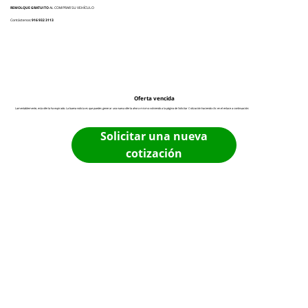
REMOLQUE GRATUITO
AL COMPRAR SU VEHÍCULO
Contáctenos:
916 932 3113
Oferta vencida
Lamentablemente, esta oferta ha expirado. La buena noticia es que puedes generar una nueva oferta ahora mismo volviendo a la página de Solicitar Cotización haciendo clic en el enlace a continuación:
Solicitar una nueva
cotización