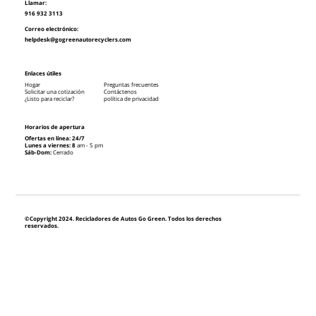
Llamar:
916 932 3113
Correo electrónico:
helpdesk@gogreenautorecyclers.com
Enlaces útiles
Hogar
Preguntas frecuentes
Solicitar una cotización
Contáctenos
¿Listo para reciclar?
política de privacidad
Horarios de apertura
Ofertas en línea: 24/7
Lunes a viernes: 8
am - 5 pm
Sáb-Dom:
Cerrado
©Copyright 2024. Recicladores de Autos Go Green. Todos los derechos
reservados.