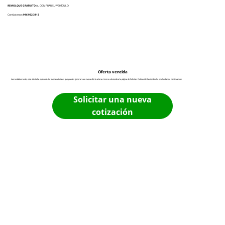
REMOLQUE GRATUITO
AL COMPRAR SU VEHÍCULO
Contáctenos:
916 932 3113
Oferta vencida
Lamentablemente, esta oferta ha expirado. La buena noticia es que puedes generar una nueva oferta ahora mismo volviendo a la página de Solicitar Cotización haciendo clic en el enlace a continuación:
Solicitar una nueva
cotización