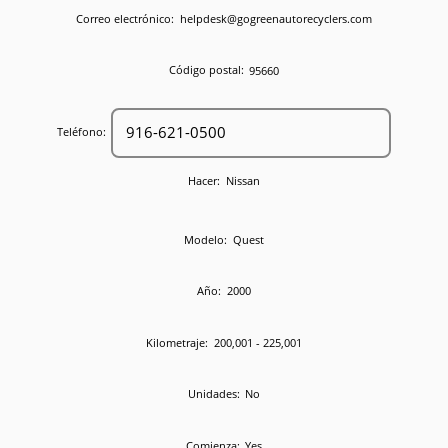
Correo electrónico:
helpdesk@gogreenautorecyclers.com
Código postal:
95660
Teléfono:
Hacer:
Nissan
Modelo:
Quest
Año:
2000
Kilometraje:
200,001 - 225,001
Unidades:
No
Comienza:
Yes