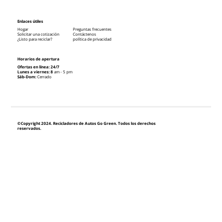
Enlaces útiles
Hogar
Preguntas frecuentes
Solicitar una cotización
Contáctenos
¿Listo para reciclar?
política de privacidad
Horarios de apertura
Ofertas en línea: 24/7
Lunes a viernes: 8
am - 5 pm
Sáb-Dom:
Cerrado
©Copyright 2024. Recicladores de Autos Go Green. Todos los derechos
reservados.