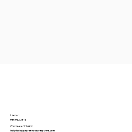
Llamar:
916 932 3113
Correo electrónico:
helpdesk@gogreenautorecyclers.com