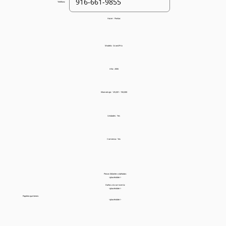
Teléfono:
Hacer:
Pontiac
Modelo:
Grand Prix
Año:
2006
Kilometraje:
125,001 - 150,000
Unidades:
Yes
Comienza:
Yes
Piezas faltantes o dañadas:
<placeholder>
Daños a la carrocería:
<placeholder>
Papeleo que tienes:
<placeholder>