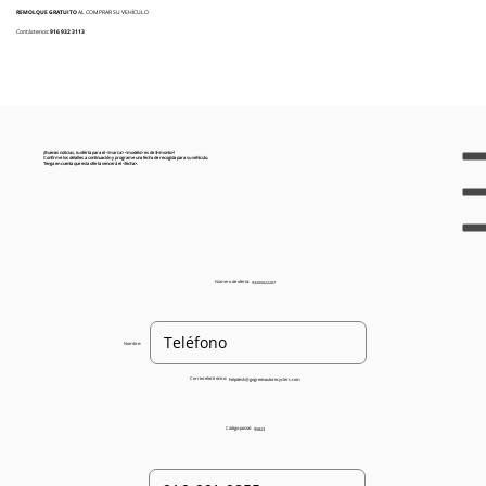
REMOLQUE GRATUITO
AL COMPRAR SU VEHÍCULO
Contáctenos:
916 932 3113
¡Buenas noticias, tu oferta para el <marca> <modelo> es de $<monto>!
Confirme los detalles a continuación y programe una fecha de recogida para su vehículo.
Tenga en cuenta que esta oferta vencerá el <fecha>.
Número de oferta:
93205022207
Nombre:
Correo electrónico:
helpdesk@gogreenautorecyclers.com
Código postal:
95823