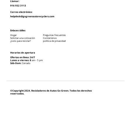
Llamar:
916 932 3113
Correo electrónico:
helpdesk@gogreenautorecyclers.com
Enlaces útiles
Hogar
Preguntas frecuentes
Solicitar una cotización
Contáctenos
¿Listo para reciclar?
política de privacidad
Horarios de apertura
Ofertas en línea: 24/7
Lunes a viernes: 8
am - 5 pm
Sáb-Dom:
Cerrado
©Copyright 2024. Recicladores de Autos Go Green. Todos los derechos
reservados.