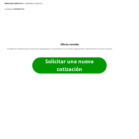
REMOLQUE GRATUITO
AL COMPRAR SU VEHÍCULO
Contáctenos:
916 932 3113
Oferta vencida
Lamentablemente, esta oferta ha expirado. La buena noticia es que puedes generar una nueva oferta ahora mismo volviendo a la página de Solicitar Cotización haciendo clic en el enlace a continuación:
Solicitar una nueva
cotización