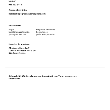
Llamar:
916 932 3113
Correo electrónico:
helpdesk@gogreenautorecyclers.com
Enlaces útiles
Hogar
Preguntas frecuentes
Solicitar una cotización
Contáctenos
¿Listo para reciclar?
política de privacidad
Horarios de apertura
Ofertas en línea: 24/7
Lunes a viernes: 8
am - 5 pm
Sáb-Dom:
Cerrado
©Copyright 2024. Recicladores de Autos Go Green. Todos los derechos
reservados.