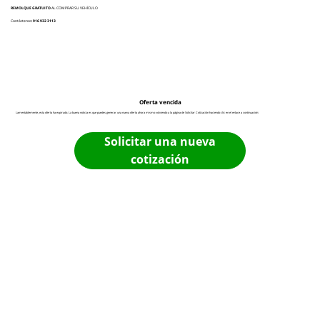
REMOLQUE GRATUITO
AL COMPRAR SU VEHÍCULO
Contáctenos:
916 932 3113
Oferta vencida
Lamentablemente, esta oferta ha expirado. La buena noticia es que puedes generar una nueva oferta ahora mismo volviendo a la página de Solicitar Cotización haciendo clic en el enlace a continuación:
Solicitar una nueva
cotización