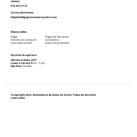
Llamar:
916 932 3113
Correo electrónico:
helpdesk@gogreenautorecyclers.com
Enlaces útiles
Hogar
Preguntas frecuentes
Solicitar una cotización
Contáctenos
¿Listo para reciclar?
política de privacidad
Horarios de apertura
Ofertas en línea: 24/7
Lunes a viernes: 8
am - 5 pm
Sáb-Dom:
Cerrado
©Copyright 2024. Recicladores de Autos Go Green. Todos los derechos
reservados.