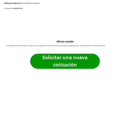
REMOLQUE GRATUITO
AL COMPRAR SU VEHÍCULO
Contáctenos:
916 932 3113
Oferta vencida
Lamentablemente, esta oferta ha expirado. La buena noticia es que puedes generar una nueva oferta ahora mismo volviendo a la página de Solicitar Cotización haciendo clic en el enlace a continuación:
Solicitar una nueva
cotización