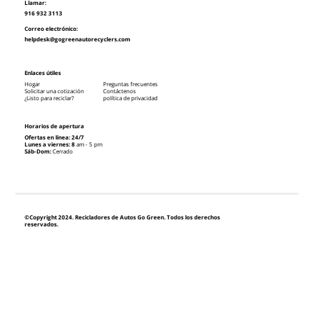
Llamar:
916 932 3113
Correo electrónico:
helpdesk@gogreenautorecyclers.com
Enlaces útiles
Hogar
Preguntas frecuentes
Solicitar una cotización
Contáctenos
¿Listo para reciclar?
política de privacidad
Horarios de apertura
Ofertas en línea: 24/7
Lunes a viernes: 8
am - 5 pm
Sáb-Dom:
Cerrado
©Copyright 2024. Recicladores de Autos Go Green. Todos los derechos
reservados.