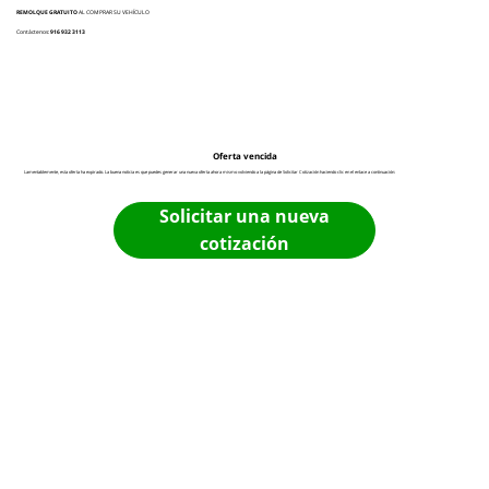
REMOLQUE GRATUITO
AL COMPRAR SU VEHÍCULO
Contáctenos:
916 932 3113
Oferta vencida
Lamentablemente, esta oferta ha expirado. La buena noticia es que puedes generar una nueva oferta ahora mismo volviendo a la página de Solicitar Cotización haciendo clic en el enlace a continuación:
Solicitar una nueva
cotización