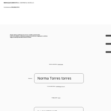
REMOLQUE GRATUITO
AL COMPRAR SU VEHÍCULO
Contáctenos:
916 932 3113
¡Buenas noticias, tu oferta para el <marca> <modelo> es de $<monto>!
Confirme los detalles a continuación y programe una fecha de recogida para su vehículo.
Tenga en cuenta que esta oferta vencerá el <fecha>.
Número de oferta:
93205022686
Nombre:
Correo electrónico:
nt99708@gmail.com
Código postal:
95691