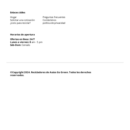
Enlaces útiles
Hogar
Preguntas frecuentes
Solicitar una cotización
Contáctenos
¿Listo para reciclar?
política de privacidad
Horarios de apertura
Ofertas en línea: 24/7
Lunes a viernes: 8
am - 5 pm
Sáb-Dom:
Cerrado
©Copyright 2024. Recicladores de Autos Go Green. Todos los derechos
reservados.