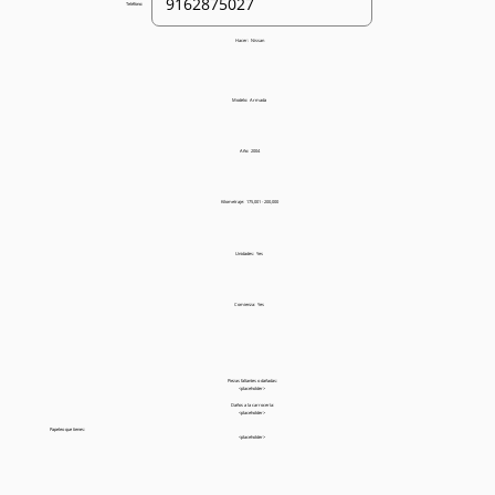
Teléfono:
Hacer:
Nissan
Modelo:
Armada
Año:
2004
Kilometraje:
175,001 - 200,000
Unidades:
Yes
Comienza:
Yes
Piezas faltantes o dañadas:
<placeholder>
Daños a la carrocería:
<placeholder>
Papeleo que tienes:
<placeholder>