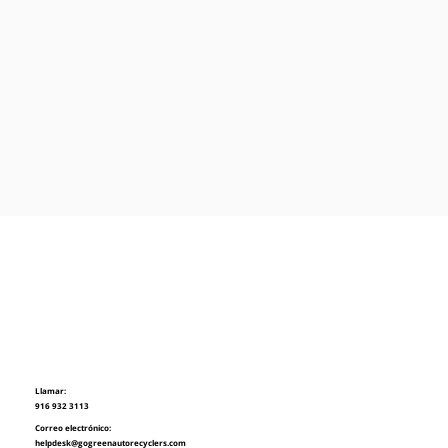
Llamar:
916 932 3113
Correo electrónico:
helpdesk@gogreenautorecyclers.com