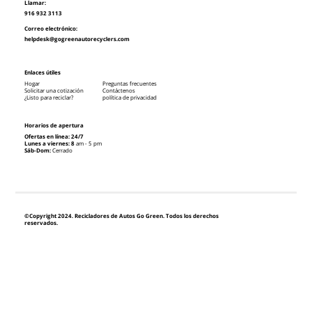
Llamar:
916 932 3113
Correo electrónico:
helpdesk@gogreenautorecyclers.com
Enlaces útiles
Hogar
Preguntas frecuentes
Solicitar una cotización
Contáctenos
¿Listo para reciclar?
política de privacidad
Horarios de apertura
Ofertas en línea: 24/7
Lunes a viernes: 8
am - 5 pm
Sáb-Dom:
Cerrado
©Copyright 2024. Recicladores de Autos Go Green. Todos los derechos
reservados.