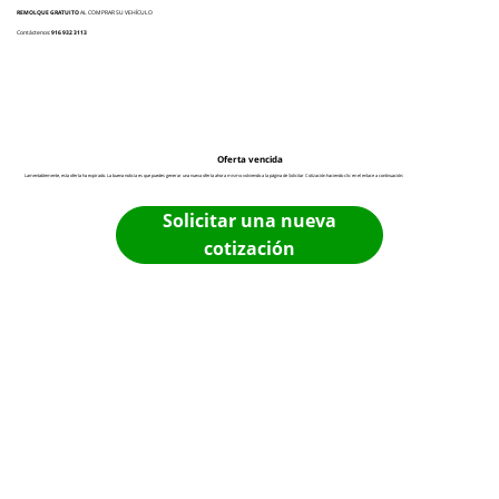
REMOLQUE GRATUITO
AL COMPRAR SU VEHÍCULO
Contáctenos:
916 932 3113
Oferta vencida
Lamentablemente, esta oferta ha expirado. La buena noticia es que puedes generar una nueva oferta ahora mismo volviendo a la página de Solicitar Cotización haciendo clic en el enlace a continuación:
Solicitar una nueva
cotización