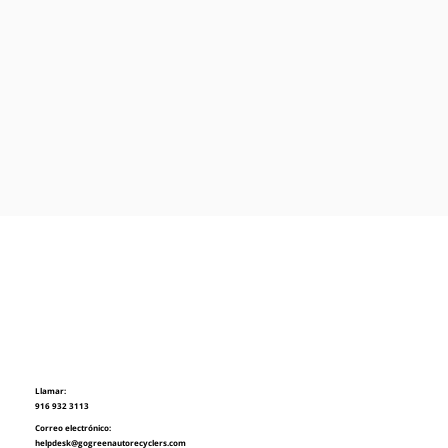
Llamar:
916 932 3113
Correo electrónico:
helpdesk@gogreenautorecyclers.com