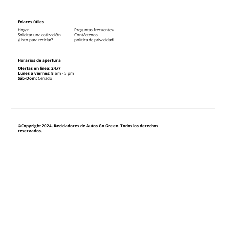
Enlaces útiles
Hogar
Preguntas frecuentes
Solicitar una cotización
Contáctenos
¿Listo para reciclar?
política de privacidad
Horarios de apertura
Ofertas en línea: 24/7
Lunes a viernes: 8
am - 5 pm
Sáb-Dom:
Cerrado
©Copyright 2024. Recicladores de Autos Go Green. Todos los derechos
reservados.