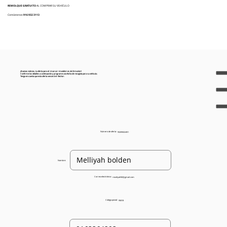
REMOLQUE GRATUITO
AL COMPRAR SU VEHÍCULO
Contáctenos:
916 932 3113
¡Buenas noticias, tu oferta para el <marca> <modelo> es de $<monto>!
Confirme los detalles a continuación y programe una fecha de recogida para su vehículo.
Tenga en cuenta que esta oferta vencerá el <fecha>.
Número de oferta:
93205022451
Nombre:
Correo electrónico:
roseliyah50@gmail.com
Código postal:
95818