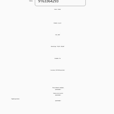
Teléfono:
Hacer:
Honda
Modelo:
Accord
Año:
2004
Kilometraje:
175,001 - 200,000
Unidades:
No
Comienza:
Will With Jump Start
Piezas faltantes o dañadas:
<placeholder>
Daños a la carrocería:
<placeholder>
Papeleo que tienes:
<placeholder>