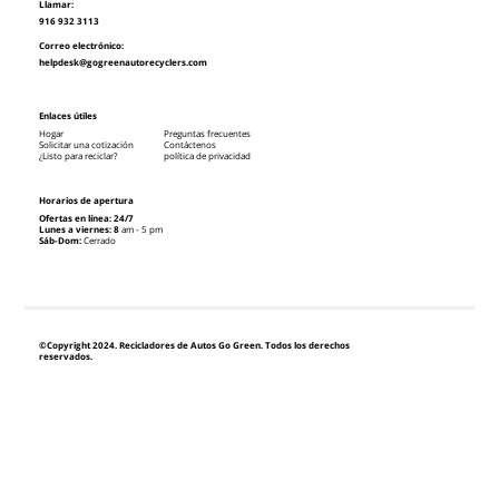
Llamar:
916 932 3113
Correo electrónico:
helpdesk@gogreenautorecyclers.com
Enlaces útiles
Hogar
Preguntas frecuentes
Solicitar una cotización
Contáctenos
¿Listo para reciclar?
política de privacidad
Horarios de apertura
Ofertas en línea: 24/7
Lunes a viernes: 8
am - 5 pm
Sáb-Dom:
Cerrado
©Copyright 2024. Recicladores de Autos Go Green. Todos los derechos
reservados.