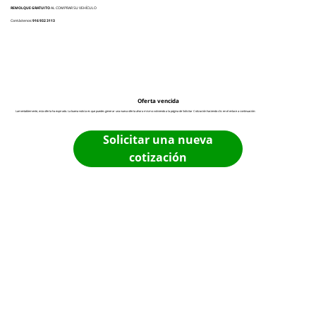
REMOLQUE GRATUITO
AL COMPRAR SU VEHÍCULO
Contáctenos:
916 932 3113
Oferta vencida
Lamentablemente, esta oferta ha expirado. La buena noticia es que puedes generar una nueva oferta ahora mismo volviendo a la página de Solicitar Cotización haciendo clic en el enlace a continuación:
Solicitar una nueva
cotización