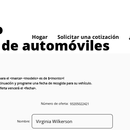
o
Hogar
Solicitar una cotización
 de automóviles
a para el <marca> <modelo> es de $<monto>!
ntinuación y programe una fecha de recogida para su vehículo.
erta vencerá el <fecha>.
Número de oferta:
93205022421
Nombre: