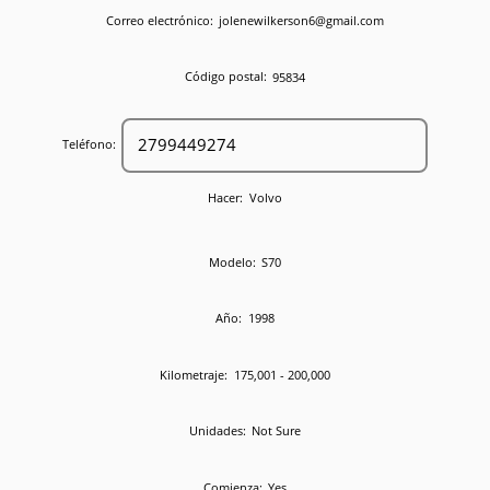
Correo electrónico:
jolenewilkerson6@gmail.com
Código postal:
95834
Teléfono:
Hacer:
Volvo
Modelo:
S70
Año:
1998
Kilometraje:
175,001 - 200,000
Unidades:
Not Sure
Comienza:
Yes