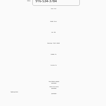
Teléfono:
Hacer:
Ford
Modelo:
Taurus
Año:
1995
Kilometraje:
175,001 - 200,000
Unidades:
No
Comienza:
No
Piezas faltantes o dañadas:
<placeholder>
Daños a la carrocería:
<placeholder>
Papeleo que tienes:
<placeholder>