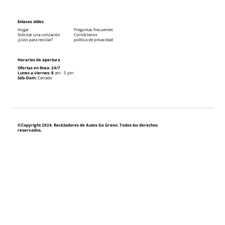
Enlaces útiles
Hogar
Preguntas frecuentes
Solicitar una cotización
Contáctenos
¿Listo para reciclar?
política de privacidad
Horarios de apertura
Ofertas en línea: 24/7
Lunes a viernes: 8
am - 5 pm
Sáb-Dom:
Cerrado
©Copyright 2024. Recicladores de Autos Go Green. Todos los derechos
reservados.