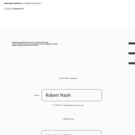
REMOLQUE GRATUITO
AL COMPRAR SU VEHÍCULO
Contáctenos:
916 932 3113
¡Buenas noticias, tu oferta para el <marca> <modelo> es de $<monto>!
Confirme los detalles a continuación y programe una fecha de recogida para su vehículo.
Tenga en cuenta que esta oferta vencerá el <fecha>.
Número de oferta:
93205022094
Nombre:
Correo electrónico:
helpdesk@gogreenautorecyclers.com
Código postal:
95820