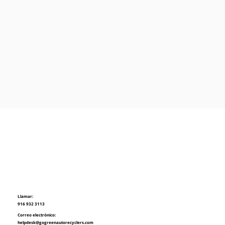
Llamar:
916 932 3113
Correo electrónico:
helpdesk@gogreenautorecyclers.com